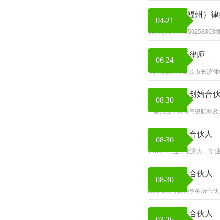
北京长济（福州）律
04-21
联系电话：1775025880
丁国文 主任律师
06-24
丁国文律师，北京市长济律
朱寿全律师 创始合
08-30
年富力强，具有高级职称及
丁思慧律师 合伙人
08-30
1965年出生，北京人，
彭爱民律师 合伙人
08-30
北京市长济律师事务所合伙
白继坤律师 合伙人
03-26