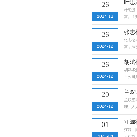
叶思
26
叶思遥
2024-12
富。主
张志
26
张志松
2024-12
富，法
胡斌
26
胡斌毕
2024-12
市公司
兰双
20
兰双坚
2024-12
理、人
江源
01
江源，
2025-04
人权益