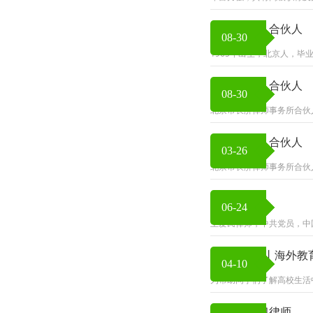
丁思慧律师 合伙人
08-30
1965年出生，北京人，
彭爱民律师 合伙人
08-30
北京市长济律师事务所合伙
白继坤律师 合伙人
03-26
北京市长济律师事务所合伙
王爱民律师
06-24
王爱民律师，中共党员，中
“六有”青年丨海外
04-10
为帮助同学们了解高校生活
张前程 实习律师