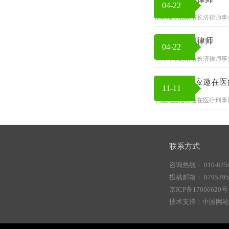
04-22
张前程，北京市长济律师事
华天晖 实习律师
04-22
华天晖，北京市长济律师事
丁国文主任应邀在医
11-11
丁国文主任应邀在医疗刑事
联系方式
咨询热线： 010-8256
投稿邮箱： 87953956
京ICP备17066620号
技术支持：中国网站