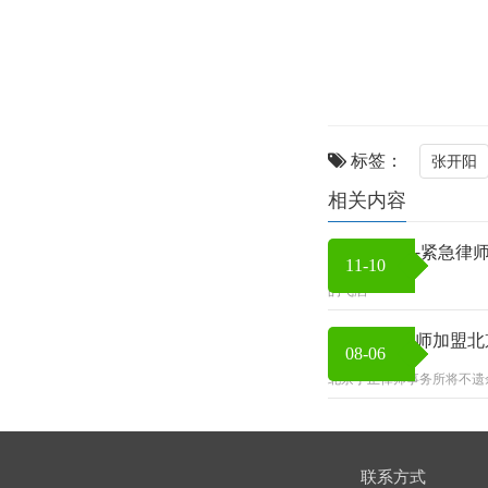
标签：
张开阳
相关内容
闪电律师函-紧急律
11-10
的飞洒
欢迎周营律师加盟北
08-06
北京丁正律师事务所将不遗
联系方式